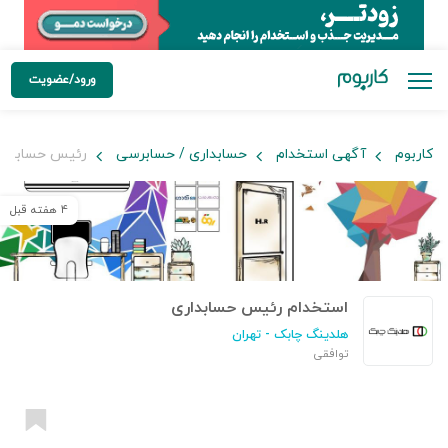
ورود/عضویت
کاربوم
آگهی استخدام
حسابداری / حسابرسی
رئیس حسابدار
۴ هفته قبل
استخدام رئیس حسابداری
هلدینگ چابک
- تهران
توافقی