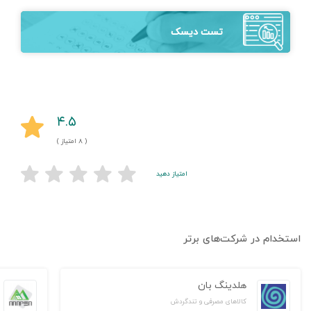
تست دیسک
۴.۵
( ۸ امتیاز )
امتیاز دهید
استخدام در شرکت‌های برتر
هلدینگ بان
کالاهای مصرفی و تندگردش