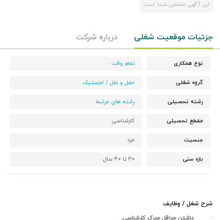
این آگهی منقضی شده است
جزئیات موقعیت شغلی
درباره شرکت
نوع همکاری
تمام وقت
گروه شغلی
حمل و نقل / لجستیک
رشته تحصیلی
رشته های مرتبط
مقطع تحصیلی
کارشناسی
جنسیت
مرد
بازه سنی
۳۰ تا ۴۰ سال
شرح شغل / وظایف
· داشتن حداقل مدرک کارشناسی.