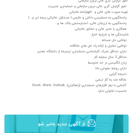
.امور گزارش گری مالی برون سازمانی
. امور گزارش گری مالی درون سازمانی و حسابداری مدیریت
.تهیه صورت های مالی و اظهارنامه مالیاتی
. پاسخگویی به حسابرسی داخلی و خارجی ( مستقل، مالیاتی بیمه ای و...)
. پاسخگویی به ارزیابان مالی، اعتبارسنجی بانک ها و...
. همکاری با مدیر مالی و مشاور مالیاتی
شایستگی ها و شرایط احراز:
. توانایی حل مسئله
. توانایی تحلیل و ارائه راه حل های خلاقانه
· دارای حداقل مدرک کارشناسی حسابداری ترجیحا از دانشگاه معتبر
· حداقل 3 سال سابقه کار
· زبان انگلیسی در حد متوسط
· دارای روابط عمومی بالا
· نتیجه گرایی
· علاقه مند به کار تیمی
· آشنایی با نرم افزارهای حسابداری (راهکاران)، Excel، Word، Outlook
· جنسیت تفاوتی ندارد
از آگهی‌ جدید باخبر شو