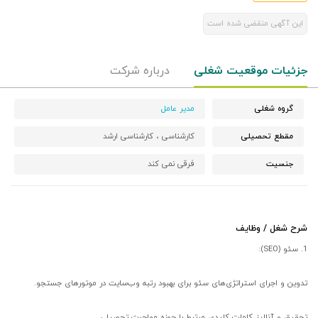
این آگهی منقضی شده است
جزئیات موقعیت شغلی
درباره شرکت
گروه شغلی
مدیر عامل
مقطع تحصیلی
کارشناسی ،
کارشناسی ارشد
جنسیت
فرقی نمی کند
شرح شغل / وظایف
1. سئو (SEO):
تدوین و اجرای استراتژی‌های سئو برای بهبود رتبه وب‌سایت در موتورهای جستجو.
تحقیق و آنالیز کلمات کلیدی مرتبط با حوزه مهاجرت تحصیلی.