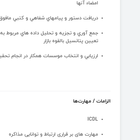
امضاء آنها
دريافت دستور و پيامهاي شفاهي و كتبي مافوق و
جمع آوري و تجزيه و تحليل داده هاي مربوط به 
تعيين پتانسيل بالقوه بازار
ارزيابي و انتخاب موسسات همكار در انجام تحقيقا
الزامات / مهارت‌ها
ICDL
مهارت های بر قراری ارتباط و توانایی مذاکره