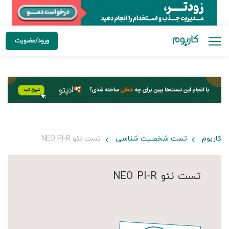
ورود/عضویت
کاربوم
تست شخصیت شناسی
تست نئو NEO PI-R
تست نئو NEO PI-R