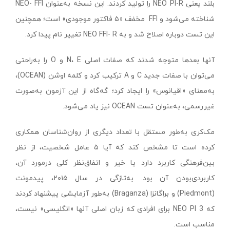
بلند یعنی NEO PI-R را تولید کردند. این نسخه به‌عنوان NEO- FFI
شناخته می‌شود و FFI مخفف «۵ فاکتور موجودی» است؛ همچنین
این تست دوباره اصلاح شد و به NEO FFI- R تغییر نام پیدا کرد.
آنها بعدها متوجه شدند که صفات اصلی N، E و O را به‌راحتی
می‌توان با صفات جدید C و A ترکیب کرد و کلمه اوشن (OCEAN)،
به‌معنای «اقیانوس» را ایجاد کرد؛ گه‌گاه از این آزمون به‌صورت
غیررسمی، به‌عنوان تست OCEAN نیز یاد می‌شود.
مک‌کری به‌طور مستقل با تعداد دیگری از روان‌شناسان همکاری
کرده است تا مشخص کند که آیا ۵ عامل شخصیت، از نظر
بین‌فرهنگی کاربرد دارد یا خیر و اتفاق‌نظر کلی درمورد آن،
کاربردی‌بودن آن بود. به‌تازگی در سال ۲۰۱۵، پیدمونت
(Piedmont) و براگانزا (Braganza) به‌طور آزمایشی پیشنهاد کردند
که NEO PI 3 برای افرادی که زبان اصلی‌ آنها «انگلیسی» نیست،
مناسب است.