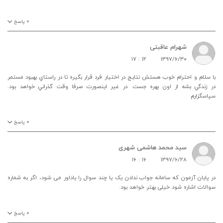
۰
پاسخ
شهرام عاقبتی
۱۷ : ۱۲
۱۳۹۷/۶/۳۰
با سلام و احترام خوب هستش نتايج در اختيار فرد قرار بگيره تا در راستاي بهبود مستمر
در زندگي بشه از اون بهره جست. در غير اينصورت صرفا وقت گذراني خواهد بود.
سپاسگزارم
۰
پاسخ
سید محمد هاشمی شهری
۱۶ : ۱۶
۱۳۹۷/۶/۲۸
در پایان آزمون که سامانه جواب ندادن یک یا چند سوال را یاداور می شود، اگر به شماره
سوالات اشاره شود خیلی بهتر خواهد بود.
۰
پاسخ