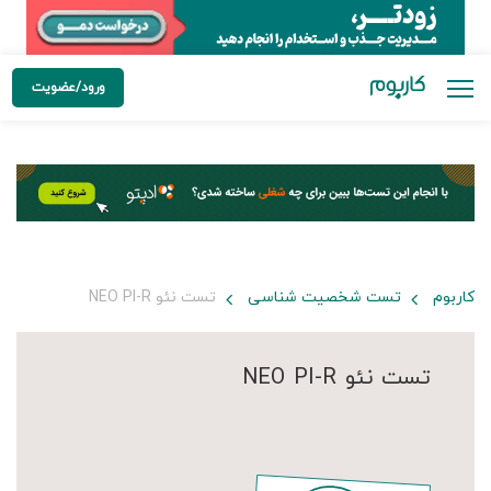
ورود/عضویت
کاربوم
تست شخصیت شناسی
تست نئو NEO PI-R
تست نئو NEO PI-R