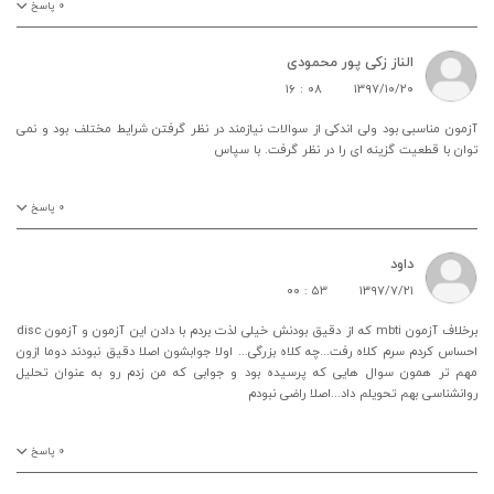
۰
پاسخ
الناز زکی پور محمودی
۱۶ : ۰۸
۱۳۹۷/۱۰/۲۰
آزمون مناسبی بود ولی اندکی از سوالات نیازمند در نظر گرفتن شرایط مختلف بود و نمی
توان با قطعیت گزینه ای را در نظر گرفت. با سپاس
۰
پاسخ
داود
۰۰ : ۵۳
۱۳۹۷/۷/۲۱
برخلاف آزمون mbti که از دقیق بودنش خیلی لذت بردم با دادن این آزمون و آزمون disc
احساس کردم سرم کلاه رفت...چه کلاه بزرگی... اولا جوابشون اصلا دقیق نبودند دوما ازون
مهم تر همون سوال هایی که پرسیده بود و جوابی که من زدم رو به عنوان تحلیل
روانشناسی بهم تحویلم داد...اصلا راضی نبودم
۰
پاسخ