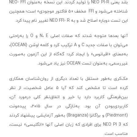
بلند یعنی NEO PI-R را تولید کردند. این نسخه به‌عنوان NEO- FFI
شناخته می‌شود و FFI مخفف «۵ فاکتور موجودی» است؛ همچنین
این تست دوباره اصلاح شد و به NEO FFI- R تغییر نام پیدا کرد.
آنها بعدها متوجه شدند که صفات اصلی N، E و O را به‌راحتی
می‌توان با صفات جدید C و A ترکیب کرد و کلمه اوشن (OCEAN)،
به‌معنای «اقیانوس» را ایجاد کرد؛ گه‌گاه از این آزمون به‌صورت
غیررسمی، به‌عنوان تست OCEAN نیز یاد می‌شود.
مک‌کری به‌طور مستقل با تعداد دیگری از روان‌شناسان همکاری
کرده است تا مشخص کند که آیا ۵ عامل شخصیت، از نظر
بین‌فرهنگی کاربرد دارد یا خیر و اتفاق‌نظر کلی درمورد آن،
کاربردی‌بودن آن بود. به‌تازگی در سال ۲۰۱۵، پیدمونت
(Piedmont) و براگانزا (Braganza) به‌طور آزمایشی پیشنهاد کردند
که NEO PI 3 برای افرادی که زبان اصلی‌ آنها «انگلیسی» نیست،
مناسب است.