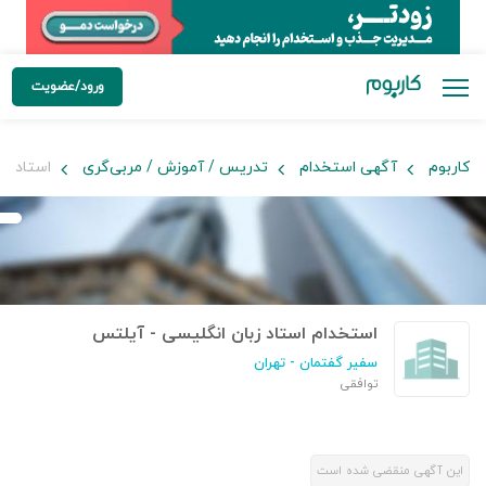
ورود/عضویت
کاربوم
آگهی استخدام
تدریس / آموزش / مربی‌گری
استاد زب
استخدام استاد زبان انگلیسی - آیلتس
سفیر گفتمان
- تهران
توافقی
این آگهی منقضی شده است