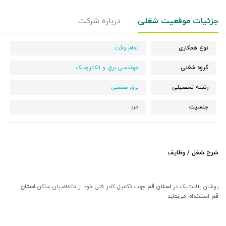
جزئیات موقعیت شغلی
درباره شرکت
نوع همکاری
تمام وقت
گروه شغلی
مهندسی برق و الکترونیک
رشته تحصیلی
برق صنعتی
جنسیت
مرد
شرح شغل / وظایف
پوشان پلاستیک در
استان قم
جهت تکمیل کادر فنی خود از متقاضیان ساکن
استان
قم
استخدام می‌نماید