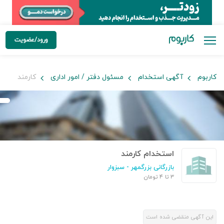
ورود/عضویت
کاربوم
آگهی استخدام
مسئول دفتر / امور اداری
کارمند
استخدام کارمند
بازرگانی بزرگمهر
- سبزوار
۳ تا ۴ تومان
این آگهی منقضی شده است