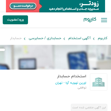
ورود/عضویت
کاربوم
آگهی استخدام
حسابداری / حسابرسی
حسابدار
استخدام حسابدار
اورین تهویه آوا
- تهران
توافقی
این آگهی منقضی شده است