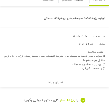
درباره
پژوهشکده سیستم های پیشرفته صنعتی
۵۰ تا ۲۵۰ نفر
تعداد نفرات:
نیرو و انرژی
صنعت:
۱) تدوین استاندارد
۲) ممیزی و صدور گواهینامه سیستم های مدیریت (کیفیت، ایمنی، محیط زیست، انرژی و ...) و ترویج
استقرار این سیستم ها
۳) بازرسی و صحه گذاری محصولات
۴) ارائه خدمات آموزشی
نمایش بیشتر
رزومه ساز
با
کاربوم نتیجه بهتری بگیرید