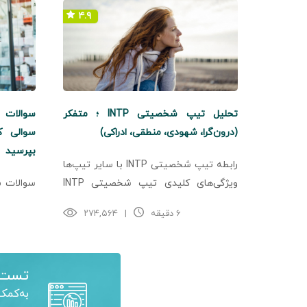
۴.۹
تحلیل تیپ شخصیتی INTP ؛ متفکر
(درون‌گرا، شهودی، منطقی، ادراکی)
سوالی ک
بپرسید
رابطه تیپ شخصیتی INTP با سایر تیپ‌ها
ویژگی‌های کلیدی تیپ شخصیتی INTP
سوالات م
رویکردهای شناختی تیپ شخصیتی INTP
و موقعی
۶ دقیقه
|
۲۷۴,۵۶۴
افراد با تیپ شخصیتی INTP که ممکن
تامین (
است ...
کارشناس 
مسئول خری
تست 
به‌کمک