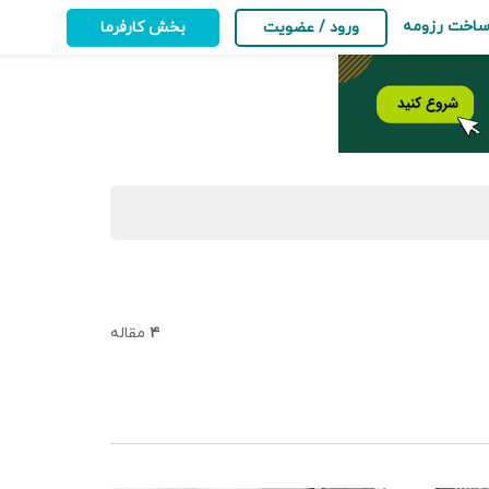
اخت رزومه
ورود / عضویت
بخش کارفرما
۴
مقاله