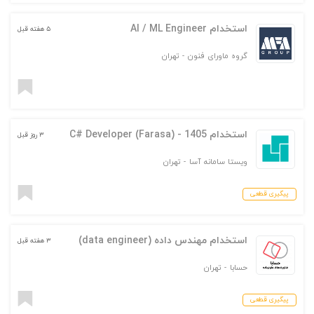
استخدام AI / ML Engineer
۵ هفته قبل
گروه ماورای فنون
-
تهران
استخدام C# Developer (Farasa) - 1405
۳ روز قبل
ویستا سامانه آسا
-
تهران
پیگیری قطعی
استخدام مهندس داده (data engineer)
۳ هفته قبل
حسابا
-
تهران
پیگیری قطعی