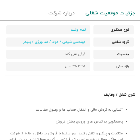
جزئیات موقعیت شغلی
درباره شرکت
نوع همکاری
تمام وقت
گروه شغلی
مهندسی شیمی / مواد / متالورژی / پلیمر
جنسیت
فرقی نمی کند
بازه سنی
۲۵ تا ۳۵ سال
شرح شغل / وظایف
آشنایی به گردش مالی و انتقال حساب ها و وصول مطالبات
پاسخگویی به تماس های ورودی بخش فروش
مکاتبات و پیگیری تلفنی کلیه امور مرتبط با فروش در داخل و خارج از شرکت
(هماهنگی ارسال نمونه، صدور پیش فاکتور، پیگیری سفارشات در دست اقدام،