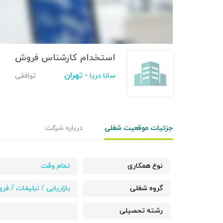
استخدام کارشناس فروش
- تهران
سانا دریا
توافقی
جزئیات موقعیت شغلی
درباره شرکت
نوع همکاری
تمام وقت
گروه شغلی
بازاریابی / تبلیغات / ف
رشته تحصیلی