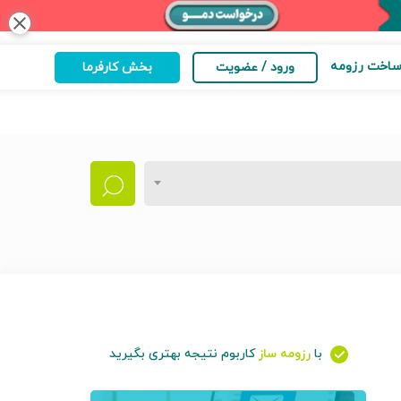
close
اخت رزومه
ورود / عضویت
بخش کارفرما
با
رزومه ساز
کاربوم نتیجه بهتری بگیرید