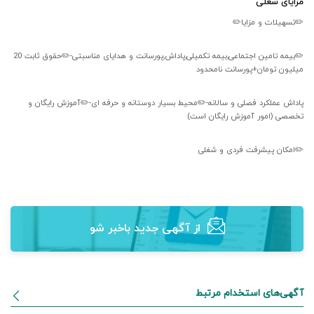
مزایای شغلی
✏️تسهیلات و مزایا✏️
✏️بیمه تامین اجتماعی,بیمه تکمیلی,پاداش,پورسانت و هدایای مناسبتی-
✏️حقوق ثابت 20
میلیون تومان+پورسانت نامحدود
پاداش عملکرد فصلی و سالانه-
✏️محیط بسیار دوستانه و حرفه ای-
✏️آموزش رایگان و
تخصصی (امور آموزش رایگان است)
✏️امکان پیشرفت فردی و شغلی
از آگهی‌ جدید باخبر شو
آگهی‌های استخدام مرتبط