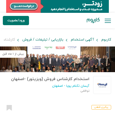
ورود/عضویت
کاربوم
آگهی استخدام
بازاریابی / تبلیغات / فروش
کارشناس ف
بیش از ۱ ماه قبل
استخدام کارشناس فروش (ویزیتور) -اصفهان
آیسان تکنام پویا
- اصفهان
توافقی
پیگیری قطعی