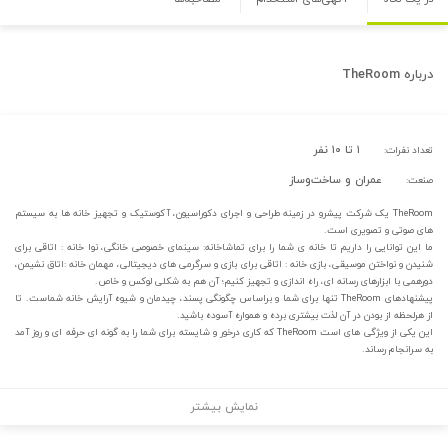
درباره
TheRoom
۱ تا ۱۰ نفر
تعداد نفرات:
عمران و ساخت‌وساز
صنعت:
TheRoom یک شرکت پیشرو در زمینه طراحی و اجرای دکوراسیون، آکوستیک و تجهیز خانه ها به سیستم
های صوتی و تصویری است.
ما این توانایی را داریم تا خانه ی شما را برای تماشاخانه: سینمای خصوصی خانگی، نوا خانه : اتاقی برای
شنیدن و نواختن موسیقی، بازی خانه : اتاقی برای بازی و سرگرمی های دیجیتالی، مهمان خانه :اتاق نشیمن،
دورهمی با ابزارهای رسانه ای، راه اندازی و تجهیز کنیم؛ آن هم به شکلی لوکس و خاص.
پیشنهادهای TheRoom تنها برای شما و براساس چگونگی پسند، چیدمان و شیوه آرایش خانه شماست. تا
از هرلحظه از بودن در آن لذت بیشتری برده و همواره آسوده باشید.
این یکی از ویژگی های است TheRoom که کاری درخور و شایسته برای شما را به گونه ای حرفه ای و روز آمد
به سرانجام رساند.
نمایش بیشتر