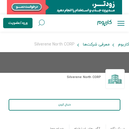
ورود/عضویت
کاربوم
معرفی شرکت‌ها
Silverene North CORP
Silverene North CORP
دنبال کردن
در یک نگاه
آگهی‌های استخدام
مصاحبه‌ها