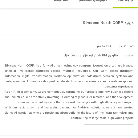
درباره
Silverene North CORP
۱ تا ۱۰ نفر
تعداد نفرات:
فناوری اطلاعات/ نرم‌افزار و سخت‌افزار
صنعت:
Silverene North CORP. is a fully AI-driven technology company focused on creating advanced
artificial intelligence solutions across multiple industries. Our work spans intelligent
automation, digital transformation, workflow optimization, data-driven decision systems, and
next-generation AI services designed to elevate business performance and create exceptional
customer experiences.
As an AI-first company, we are continuously expanding our projects into new business sectors
and industries. We are actively investing in cutting-edge tools, AI research, and the development
of innovative smart systems that solve real challenges with high efficiency and impact.
With our rapid growth and increasing demand for AI-driven solutions, we are now seeking
skilled AI specialists who are passionate about building the future of intelligent technology and
contributing to large-scale, high-value projects.
________________________________________