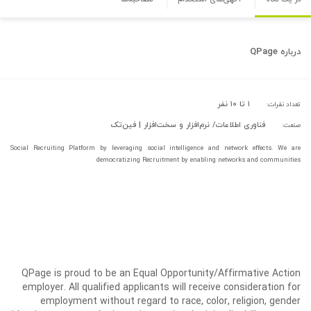
درباره
QPage
۱ تا ۱۰ نفر
تعداد نفرات:
فناوری اطلاعات/ نرم‌افزار و سخت‌افزار | فین‌تک
صنعت:
Social Recruiting Platform by leveraging social intelligence and network effects. We are
democratizing Recruitment by enabling networks and communities
QPage is proud to be an Equal Opportunity/Affirmative Action
employer. All qualified applicants will receive consideration for
employment without regard to race, color, religion, gender