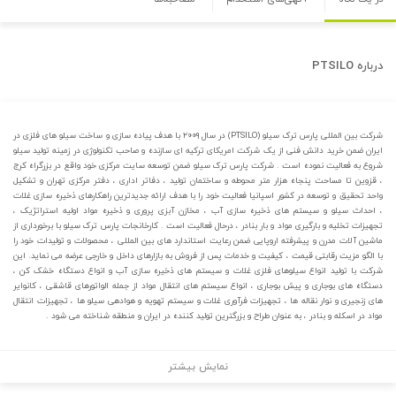
درباره
PTSILO
شرکت بین المللی پارس ترک سیلو (PTSILO) در سال ۲۰۰۹ با هدف پیاده سازی و ساخت سیلو های فلزی در
ایران ضمن خرید دانش فنی از یک شرکت امریکای ترکیه ای سازنده و صاحب تکنولوژی در زمینه تولید سیلو
شروع به فعالیت نموده است . شرکت پارس ترک سیلو ضمن توسعه سایت مرکزی خود واقع در بزرگراه کرج
، قزوین تا مساحت پنجاه هزار متر محوطه و ساختمان تولید ، دفاتر اداری ، دفتر مرکزی تهران و تشکیل
واحد تحقیق و توسعه در کشور اسپانیا فعالیت خود را با هدف ارائه جدیدترین راهکارهای ذخیره سازی غلات
، احداث سیلو و سیستم های ذخیره سازی آب ، مخازن آبزی پروری و ذخیره مواد اولیه استراتژیک ،
تجهیزات تخلیه و بارگیری مواد و بار بنادر ، درحال فعالیت است . کارخانجات پارس ترک سیلو با برخورداری از
ماشین آلات مدرن و پیشرفته اروپایی ضمن رعایت استاندارد های بین المللی ، محصولات و تولیدات خود را
با الگو مزیت رقابتی قیمت ، کیفیت و خدمات پس از فروش به بازارهای داخل و خارجی عرضه می نماید. این
شرکت با تولید انواع سیلوهای فلزی غلات و سیستم های ذخیره سازی آب و انواع دستگاه خشک کن ،
دستگاه های بوجاری و پیش بوجاری ، انواع سیستم های انتقال مواد از جمله الواتورهای قاشقی ، کانوایر
های زنجیری و نوار نقاله ها ، تجهیزات فرآوری غلات و سیستم تهویه و هوادهی سیلو ها ، تجهیزات انتقال
مواد در اسکله و بنادر ، به عنوان طراح و بزرگترین تولید کننده در ایران و منطقه شناخته می شود .
نمایش بیشتر