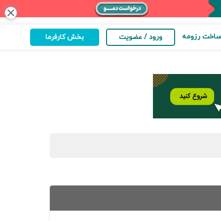
close
اخت رزومه
ورود / عضویت
بخش کارفرما