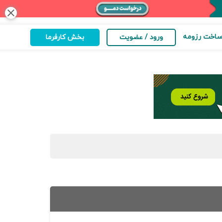
close
اخت رزومه
ورود / عضویت
بخش کارفرما