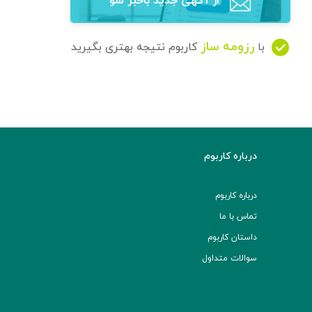
از آگهی‌ جدید باخبر شو
رزومه ساز
با
کاربوم نتیجه بهتری بگیرید
درباره کاربوم
درباره کاربوم
تماس با ما
داستان کاربوم
سوالات متداول