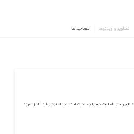
تصاویر و ویدئوها
مصاحبه‌ها
ی اِکو پلتفورمی برای عرضه و تقاضای اِی پی آی و در سال ۹۸ به طور رسمی فعالیت خود را با حمایت استارتاپ استودیو فردا، آغاز نموده