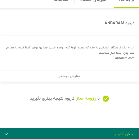
درباره
ANBARAM
انبارم یک فروشگاه اینترنتی با حاله که اومده غوغا کنه! اومده خیلی چیزا رو عوض کنه! البته با همراهی
شما چون اینجا انبار شماست.
anbaram.com
نمایش بیشتر
رزومه ساز
با
کاربوم نتیجه بهتری بگیرید
بخش کارجو