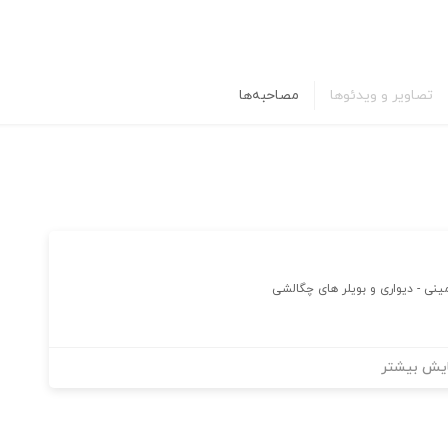
تصاویر و ویدئوها
مصاحبه‌ها
نی - دیواری و بویلر های چگالشی
یش بیشتر