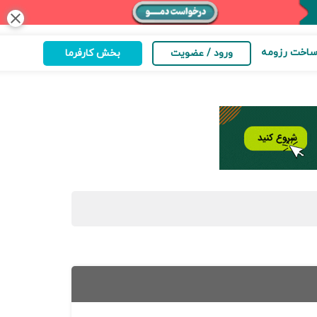
close
اخت رزومه
ورود / عضویت
بخش کارفرما