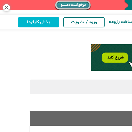
close
اخت رزومه
ورود / عضویت
بخش کارفرما