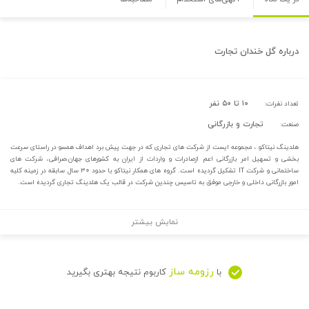
درباره
گل خندان تجارت
۱۰ تا ۵۰ نفر
تعداد نفرات:
تجارت و بازرگانی
صنعت:
هلدینگ نیتاکو ، مجموعه ایست از شرکت های تجاری که در جهت پیش برد اهداف همسو در راستای سرعت
بخشی و تسهیل امر بازرگانی اعم ازصادرات و واردات از ایران به کشورهای جهان،صرافی، شرکت های
ساختمانی و شرکت IT تشکیل گردیده است. گروه های همکار نیتاکو با حدود ۳۰ سال سابقه در زمینه کلیه
امور بازرگانی داخلی و خارجی موفق به تاسیس چندین شرکت در قالب یک هلدینگ تجاری گردیده است.
نمایش بیشتر
رزومه ساز
با
کاربوم نتیجه بهتری بگیرید