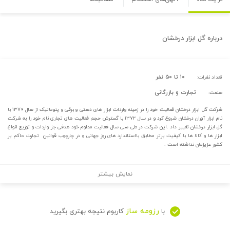
درباره
گل ابزار درخشان
۱۰ تا ۵۰ نفر
تعداد نفرات:
تجارت و بازرگانی
صنعت:
شرکت گل ابزار درخشان فعالیت خود را در زمینه واردات ابزار های دستی و برقی و پنوماتیک از سال ۱۳۷۰ با
نام ابزار آوران درخشان شروع کرد و در سال ۱۳۷۲ با گسترش حجم فعالیت های تجاری نام خود را به شرکت
گل ابزار درخشان تغییر داد .این شرکت در طی سی سال فعالیت مداوم خود هدفی جز واردات و توزیع انواع
ابزار ها و کالا ها با کیفیت برتر مطابق بااستاندارد های روز جهانی و در چارچوب قوانین تجارت حاکم بر
کشور عزیزمان نداشته است .
نمایش بیشتر
رزومه ساز
با
کاربوم نتیجه بهتری بگیرید