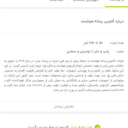
درباره
گلچین رسانه هوشمند
۵۰ تا ۲۵۰ نفر
تعداد نفرات:
چاپ و نشر | تولیدی و صنعتی
صنعت:
شرکت گلچین رسانه هوشمند با سابقه بیش از نیم قرن تجربه در رسانه چاپ، در سال ۱۳۸۶ با تجهیز به
امکانات مدرن چاپ و تولید تخصصی انواع کارت‎های هوشمند و بانکی وارد عرصه چاپ امنیتی گردید. در طی
این سال‎ها علاوه بر تکمیل و به روزرسانی تجهیزات خط تولید کارت و افزایش ظرفیت اقدام به تحصیل،
دانش فنی روز دنیا جهت تولید و شخصی سازی این محصولات نموده است. هم اکنون این شرکت با
برخورداری از تجهیزات شخصی سازی و پاکت‎گذاری به عنوان یکی از مجهزترین مراکز تولیدکننده کارت،
علی‎الخصوص کارت‎های پلاستیکی درکشور بوده و ظرفیت تولید بیش از ۲۰۰,۰۰۰ عدد انواع بدنه کارت و
۱۰۰,۰۰۰عدد شخصی سازی و پاکت گذاری در روز را دارا می باشد.
نمایش بیشتر
رزومه ساز
با
کاربوم نتیجه بهتری بگیرید