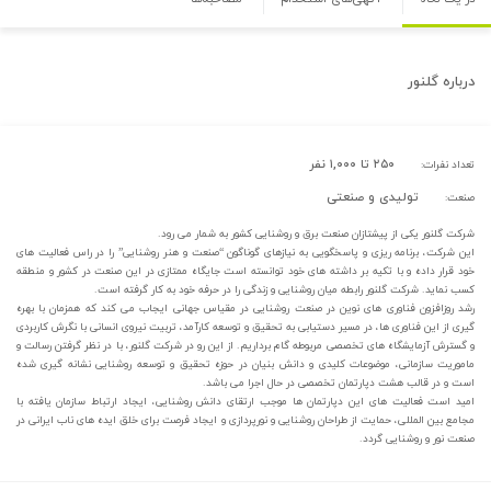
درباره
گلنور
۲۵۰ تا ۱,۰۰۰ نفر
تعداد نفرات:
تولیدی و صنعتی
صنعت:
شرکت گلنور یکی از پیشتازان صنعت برق و روشنایی کشور به شمار می رود.
این شرکت، برنامه ریزی و پاسخگویی به نیازهای گوناگون “صنعت و هنر روشنایی” را در راس فعالیت های
خود قرار داده و با تکیه بر داشته های خود توانسته است جایگاه ممتازی در این صنعت در کشور و منطقه
کسب نماید. شرکت گلنور رابطه میان روشنایی و زندگی را در حرفه خود به کار گرفته است.
رشد روزافزون فناوری های نوین در صنعت روشنایی در مقیاس جهانی ایجاب می کند که همزمان با بهره
گیری از این فناوری ها، در مسیر دستیابی به تحقیق و توسعه کارآمد، تربیت نیروی انسانی با نگرش کاربردی
و گسترش آزمایشگاه های تخصصی مربوطه گام برداریم. از این رو در شرکت گلنور، با در نظر گرفتن رسالت و
ماموریت سازمانی، موضوعات کلیدی و دانش بنیان در حوزه تحقیق و توسعه روشنایی نشانه گیری شده
است و در قالب هشت دپارتمان تخصصی در حال اجرا می باشد.
امید است فعالیت های این دپارتمان ها موجب ارتقای دانش روشنایی، ایجاد ارتباط سازمان یافته با
مجامع بین المللی، حمایت از طراحان روشنایی و نورپردازی و ایجاد فرصت برای خلق ایده های ناب ایرانی در
صنعت نور و روشنایی گردد.