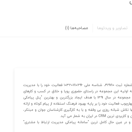
تصاویر و ویدئوها
مصاحبه‌ها
(۱)
شرکت گسترش طراحان نقش الماس (بامسئولیت محدود) با شماره ثبت ۴۱۹۷۱۰، شناسه ملی ۱۰۳۲۰۷۱۰۶۹۶ فعالیت خود را با مدیریت
۱۳۹۰/ شروع کرده است. هسته اولیه این مجموعه در راستای حضوری پویا و خلاق در کسب و کارهای
فضای مجازی شکل گرفت. ایده iNoti در ذهن مدیریت خلاق مجموعه در سال ۱۳۹۱ با هدف ایجاد بزرگترین و بهترین "پنل پیامکی
رچوب فعالیت خود را بر پایه بهبود فرهنگ استفاده از پیام کوتاه و ارائه
ا تلاش شبانه روزی بی وقفه و با به کارگیری کارشناسان جوان و مبتکر،
 ایران به شمار می آید.
و در عین حال کامل ترین "سامانه پیامکی مدیریت ارتباط با مشتری"