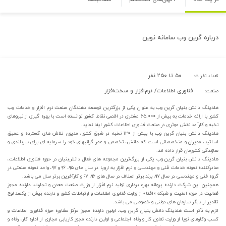
درباره
گرین وب سامانه نوین
۵۰ تا ۲۵۰ نفر
تعداد نفرات:
فناوری اطلاعات/ نرم‌افزار و سخت‌افزار
صنعت:
هلدینگ دانش بنیان گرین وب به عنوان یکی از بزرگترین توسعه دهندگان صنعت نرم افزار و خدمات وب
کشور با ارائه خدمات به بیش از ۶۵.۰۰۰ مشتری در اقصی نقاط کشور توانسته است با بهره گیری از نیروهای
نخبه و کارآمد نقش موثری در صنعت فناوری اطلاعات کشور ایفا نماید.
هلدینگ دانش بنیان گرین وب با بیش از ۱۲۰ نخبه در شرق کشور، مدیون تلاش های گسترده و عمیق
اساتید، مدیران و متخصصانی است که دانش، تخصص و عمر گرانبهای خود را سرمایه ای برای سربلندی و
سازندگی کشورمان قرار داده اند.
هلدینگ دانش بنیان گرین وب یکی از بزرگ‌ترین مجموعه های فعال دانش‌بنیان در حوزه فناوری اطلاعات،
صادرکننده نمونه خدمات فنی و مهندسی و نرم افزار به اروپا در سال های ۹۵، ۹۶ و ۹۷، واحد نمونه صنعتی در
گروه فنی و مهندسی در سال ۹۷، برند برتر اصناف در سال های ۹۶، ۹۷ و کارآفرین برتر سال می باشد.
همچنین این شرکت دارنده پروانه بهره برداری تولید نرم افزار از وزارت صنعت معدن و تجارت، دارنده مجوز
فعالیت در حوزه امنیت و شبکه «افتا» از وزارت فناوری اطلاعات و ارتباطات کشور و دارنده بیش از یکصد لوح
تقدیر از دیگر سازمان های دولتی و خصوصی می باشد.
لازم به ذکر است هلدینگ دانش بنیان گرین وب، اولین دارنده مجوز مرکز مشاوره حوزه فناوری اطلاعات و
کسب وکارهای نوپا از وزارت تعاون کار و رفاه اجتماعی و اولین دارنده مجوز کاریابی مجازی از اداره کار، رفاه و