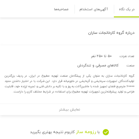
در یک نگاه
آگهی‌های استخدام
مصاحبه‌ها
درباره
گروه کارخانجات ساران
۵۰ تا ۲۵۰ نفر
تعداد نفرات:
کالاهای مصرفی و تندگردش
صنعت:
گروه کارخانجات ساران به عنوان یکی از پیشگامان صنعت تهویه مطبوع در ایران، در ردیف بزرگترین
تولیدکنندگان تجهیزات سرمایشی و گرمایشی در خاورمیانه قرار دارد. این شرکت با در اختیار داشتن حدود
۶۰۰۰۰ مترمربع فضای تجهیز شده با ماشین‌آلات به روز و با تکیه بر دانش فنی و تجربه ارزنده خود، قابلیت
طراحی و تولید پیشرفته‌ترین تجهیزات تهویه مطبوع برای استفاده در شرایط مختلف کاری را داراست.
نمایش بیشتر
رزومه ساز
با
کاربوم نتیجه بهتری بگیرید