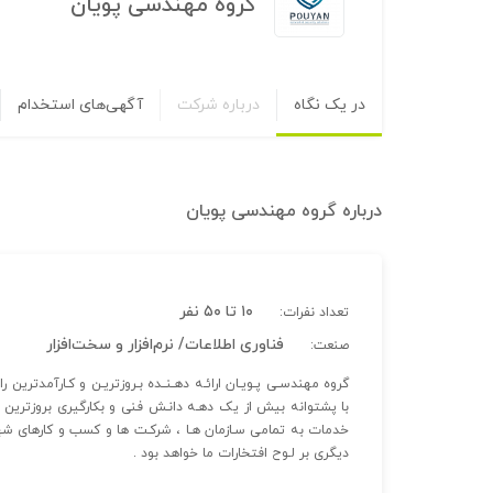
گروه مهندسی پویان
در یک نگاه
درباره شرکت
آگهی‌های استخدام
درباره
گروه مهندسی پویان
۱۰ تا ۵۰ نفر
تعداد نفرات:
فناوری اطلاعات/ نرم‌افزار و سخت‌افزار
صنعت:
گروه مهندسـی پـویـان ارائـه دهـنــده بـروزتریـن و کـارآمدترین 
با پشتوانه بیش از یک دهـه دانـش فنی و بکارگیری بروزترین 
خدمات به تمامی سـازمان هـا ، شرکـت ها و کسب و کارهای 
دیگری بر لـوح افتخارات ما خواهد بود .