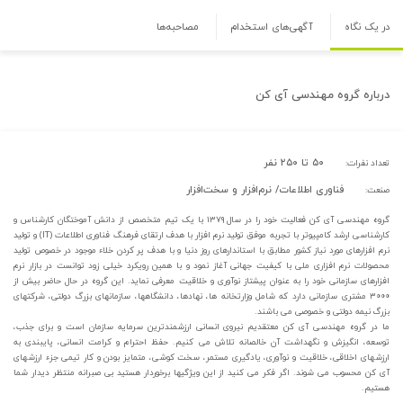
در یک نگاه
آگهی‌های استخدام
مصاحبه‌ها
درباره
گروه مهندسی آی کن
۵۰ تا ۲۵۰ نفر
تعداد نفرات:
فناوری اطلاعات/ نرم‌افزار و سخت‌افزار
صنعت:
گروه مهندسی آی کن فعالیت خود را در سال ۱۳۷۹ با یک تیم متخصص از دانش آموختگان کارشناس و
کارشناسی ارشد کامپیوتر با تجربه موفق تولید نرم افزار با هدف ارتقای فرهنگ فناوری اطلاعات (IT) و تولید
نرم افزارهای مورد نیاز کشور مطابق با استاندارهای روز دنیا و با هدف پر کردن خلاء موجود در خصوص تولید
محصولات نرم افزاری ملی با کیفیت جهانی آغاز نمود و با همین رویکرد خیلی زود توانست در بازار نرم
افزارهای سازمانی خود را به عنوان پیشتاز نوآوری و خلاقیت معرفی نماید. این گروه در حال حاضر بیش از
۳۰۰۰ مشتری سازمانی دارد که شامل وزارتخانه ها، نهادها، دانشگاهها، سازمانهای بزرگ دولتی، شرکتهای
بزرگ نیمه دولتی و خصوصی می باشند.
ما در گروه مهندسی آی کن معتقدیم نیروی انسانی ارزشمندترین سرمایه سازمان است و برای جذب،
توسعه، انگیزش و نگهداشت آن خالصانه تلاش می کنیم. حفظ احترام و کرامت انسانی، پایبندی به
ارزشهای اخلاقی، خلاقیت و نوآوری، یادگیری مستمر، سخت کوشی، متمایز بودن و کار تیمی جزء ارزشهای
آی کن محسوب می شوند. اگر فکر می کنید از این ویژگیها برخوردار هستید بی صبرانه منتظر دیدار شما
هستیم.