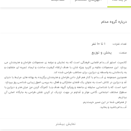
درباره
گروه مدام
۱ تا ۱۰ نفر
تعداد نفرات:
پخش و توزیع
صنعت:
کانسپت استور مُــــــدام فضایی فرهنگی است که به نمایش و عرضه ی محصولاتِ طراحان و هنرمندان می
پردازد. این محصولات علاوه بر کاربرد ویژه شان، با هدف ارتقاء کیفیت ساخت و ایجاد تجربه ای متفاوت و
به یادماندنی به واسطه ی دیزاین، برای مخاطب طراحی شده اند.
همچنین مجموعه ی مُــــــدام با کنار هم قرار دادن طراحان و هنرمندان برگزیده به بهانه های مرتبط با دنیای
مُد و دیزاین در تلاش است به عنوان یک فضای مشارکتی و فعال، به بررسی اصول زیبایی شناسی روز بپردازد.
امید است که با شناسایی سلیقه ی جامعه و رویکرد گروه هدف و با کمرنگ کردن مرز میان هنر و دیزاین با
سطوح مختلف اجتماعی ،گامی موثر و مُداوم در جهت نزدیک تر کردن نقش طراحی به جایگاه اصلی آن
برداریم.
از همراهی شما در این مسیر خرسندیم.
مُــــــدام باشید و بمانید.
نمایش بیشتر