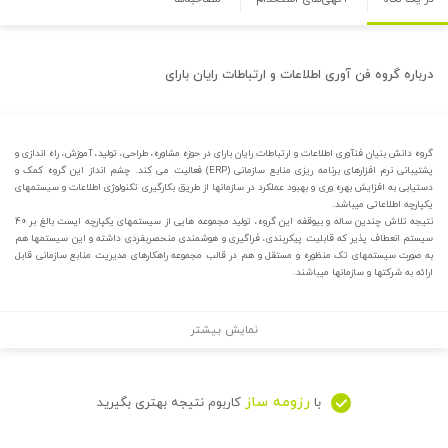
درباره
گروه فن آوری اطلاعات و ارتباطات رایان بارای
گروه دانش بنیان فن‏آوری اطلاعات و ارتباطات رایان بارای در حوزه مشاوره، طراحی، تولید، آموزش، راه‏‏ اندازی و
پشتیبانی نرم ‏افزارهای برنامه ‏ریزی منابع سازمانی (ERP) فعالیت می کند. چشم انداز این گروه کمک و
دستیابی به افزایش بهره ‏وری و بهبود عملکرد در سازمان‏ها از طریق بکارگیری تکنولوژی اطلاعات و سیستم‏های
یکپارچه اطلاعاتی می‏‏باشد.
نتیجه تلاش چندین ساله و بی‏‏وقفه این گروه، تولید مجموعه ه‏ایی از سیستم‏های یکپارچه ‏ایست بالغ بر ۴۰
سیستم انعطاف پذیر که قابلیت پیکربندی، فراگیری و هوشمندی منحصربفردی داشته و این سیستم‏ها هم
به صورت سیستم‏های تک منظوره و مستقل و هم در قالب مجموعه راهکارهای مدیریت منابع سازمانی قابل
ارائه به شرکت‏ها و سازمان‏ها می‏باشند.
نمایش بیشتر
رزومه ساز
با
کاربوم نتیجه بهتری بگیرید