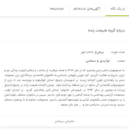
در یک نگاه
آگهی‌های استخدام
مصاحبه‌ها
درباره
گروه طبیعت زنده
بیش‌از ۱,۰۰۰ نفر
تعداد نفرات:
تولیدی و صنعتی
صنعت:
ما مجموعه­ای دانش بنیان هستیم که از سال ۱۳۷۶ با هدف مراقبت از سلامت و ارتقای کیفیت زندگی مردم
ایران، شروع به فعالیت کردیم. گره خوردن باورهای اجتماعی به نگاه­های اقتصادی بنیان­گذاران این مجموعه،
منجر به راه­اندازی اولین کارخانه زردبند در شهرستان یاسوج استان کهگیلویه و بویراحمد شد تا باری از
محرومیت­های اقتصادی آن سال­ها در این منطقه برداشته شود. دومین کارخانه طبیعت زنده در یاسوج (مجاور
زردبند) و سومین در سال ۱۳۹۳ در شهرستان اشتهارد استان البرز راه­اندازی گردید. در ابتدای تولید،
محصولات آرایشی بهداشتی با منشاء گیاهی را مورد توجه قرار دادیم. سپس در سال­های مختلف، تولیداتمان
را در دسته­های اصلی مکمل­های غذایی و شوینده­ها گسترش دادیم. محصولات متنوع ما با برندهای مختلف
سینره ،زردیند،این لی ،ساپلاس مدز و .... وارد بازار میشود .
نمایش بیشتر