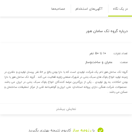
در یک نگاه
آگهی‌های استخدام
مصاحبه‌ها
درباره
گروه تک سامان هور
۱۰ تا ۵۰ نفر
تعداد نفرات:
عمران و ساخت‌وساز
صنعت:
گروه تک سامان هور نام یک شرکت تولیدی است که با دارا بودن بالغ بر ۵۰ نفر پرسنل تولیدی و دفتری در
زمینه تولید انواع بلوک های سبک بتنی در شهرک صنعتی زاویه فعالیت می کند . گروه تک سامان هور با دارا
بودن امکانات به روز تولیدی ، یکی از بزرگترین عرضه کنندگان انواع بلوک سبک بتنی در ایران می باشد
.محصولات شرکت همگی دارای پروانه استاندارد ملی ایران و گواهینامه فنی از مرکز تحقیقات ساختمان و
مسکن می باشد .
نمایش بیشتر
رزومه ساز
با
کاربوم نتیجه بهتری بگیرید