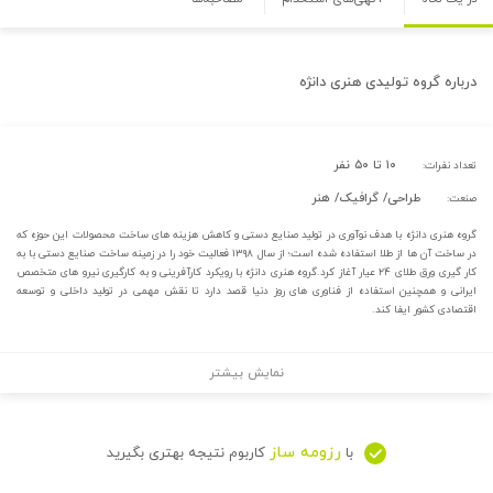
درباره
گروه تولیدی هنری دانژه
۱۰ تا ۵۰ نفر
تعداد نفرات:
طراحی/ گرافیک/ هنر
صنعت:
گروه هنری دانژه با هدف نوآوری در تولید صنایع دستی و کاهش هزینه های ساخت محصولات این حوزه که
در ساخت آن ها از طلا استفاده شده است؛ از سال ۱۳۹۸ فعالیت خود را در زمینه ساخت صنایع دستی با به
کار گیری ورق طلای ۲۴ عیار آغاز کرد.گروه هنری دانژه با رویکرد کارآفرینی و به کارگیری نیرو های متخصص
ایرانی و همچنین استفاده از فناوری های روز دنیا قصد دارد تا نقش مهمی در تولید داخلی و توسعه
اقتصادی کشور ایفا کند.
نمایش بیشتر
رزومه ساز
با
کاربوم نتیجه بهتری بگیرید