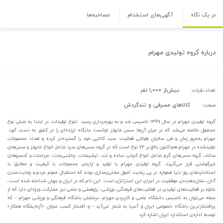
در یک نگاه
آگهی‌های استخدام
مصاحبه‌ها
درباره
گروه تولیدی مهرام
بیش‌از ۱,۰۰۰ نفر
تعداد نفرات:
کالاهای مصرفی و تندگردش
صنعت:
گروه تولیدی مهرام در سال ۱۳۴۹ تاسیس شد و به بهره‌برداری رسید. تنوع تولیدات در ابتدا به شش نوع
محصول خلاصه می‌شد که در میان آن‌ها سس مایونز توانست جایگاه ارزنده‌ای را در کشور به دست آورد.
مهرام به‌مرور زمان و طی سالیان طولانی فعالیت، سبد کالایی خود را گسترده‌تر کرده و تعداد محصولات
تولیدشده در مهرام هم‌اکنون بالغ بر ۷۲ نوع است که در گروه سس‌های سرد شامل انواع مایونز و سس‌های
سالاد، گروه سس‌های گرم شامل انواع کچاپ ساده و تند، ترشیجات، چاشنی‌جات، مرباجات و کنسروهای
غیرگوشتی قرار می‌گیرند. گروه تولیدی مهرام با تولید و ارایه‌ی محصولات با کیفیت و مطابق با
استانداردهای روز دنیا همواره در پی رعایت اصول مشتری‌مداری بوده که استقبال عموم مردم و رضایت‌مندی
آنان، نشان‌دهنده‌ی موفقیت در اجرای این استراتژی است. این نام که در ایران و جهان شناخته شده است،
علاوه بر فعالیت‌های تولیدی در فعالیت‌های فرهنگی، ورزشی، پژوهشی و علمی نیز مشارکت ویژه‌ای دارد که از
جمله می‌توان به تاسیس دانشگاه علمی و کاربردی مهرام، درخشش باشگاه فرهنگی و ورزشی مهرام – که
پرافتخارترین باشگاه خصوصی ایران و آسیا به شمار می‌آید – و افتخار کسب عنوان «آزمایشگاه همکار»
توسط اداره‌ی استاندارد ایران اشاره کرد.