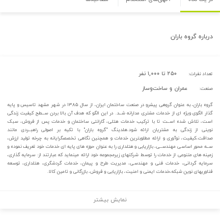
درباره
گروه باران
۲۵۰ تا ۱,۰۰۰ نفر
تعداد نفرات:
عمران و ساخت‌وساز
صنعت:
گروه باران، به عنوان گروهی پیشرو در صنعت ساختمان ایران، از سال ۱۳۸۵ در شهر مشهد تاسیس و پایه
گذار الگوی ویژه ای از خدمات مشتری مدارانه شــد. در این الگو که هدف آن بالا بردن ســطح کیفیت زندگی
است، تلاش شده اســت تا با ترکیب خدمات هتلی، گارانتی ساختمان و خدمات پس از فروش، سبک
نوینی از زندگی به مشتریان ارائه شود.هلدینگ "گروه باران" با تکیه بر اصولی راهبــردی مانند
صداقت،کیفیت، نوآوری و ارائه مطلوبترین خدمات و همچنین نگاهی تخصصگرایانه به چرخه تولید ارزش،
ســه محور اساسی مهندســی، بازاریابی و هتلداری را به عنوان حوزه های پایه ای خدمات خود تعریف نموده و
زمینه های متنوعی از خدمات را توسط شرکتهای زیرمجموعه خود ارائه مینماید که عبارتند از: سرمایه گذاری،
سرمایه گردانی، خدمات فنی و مهندسی، مدیریت طرح و پیمان، خدمات گردشگری، هتلداری، توسعه
فناوریهای نوین شبکه،خدمات ایمنی و امنیت، بازاریابی و فروش، بازرگانی و تامین کالا.
نمایش بیشتر