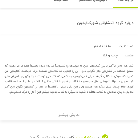
درباره
گروه انتشاراتی شهرکتابخون
۱۰ تا ۵۰ نفر
تعداد نفرات:
چاپ و نشر
صنعت:
شما هم ماجرای آمار پایین کتابخونی بین ما ایرانی‌ها رو شنیدید؟ شایدم دیده باشید! همه ما می‌دونیم که
سطح مطالعه در کشورمون جای نگرانی داره؛ این رو اونایی که کتابخون هستند درک می‌کنند. کتابخون اون
کسیه که سرش به کتاب گرمه! خیلی نمی‌خواهیم به کسی که کتابخون نیست خرده بگیریم. آموزش های
غیر اصولی در مراکز آموزشی مثل مدرسه و دانشگاه در ذهن ما تاثیر منفی گذاشته و ما رو از مطالعه ناامید
کرده. حالا چندتا دلیل دیگه هم هست ولی این یکی خیلی باکلاسه! ما هم در کتابخون نگران این آمار
بودیم. و چون خودمون به کتاب علاقه داشتیم و سرگرم با کتاب بودیم بیشتر این آمار رو درک می‌کردیم.
نمایش بیشتر
رزومه ساز
با
کاربوم نتیجه بهتری بگیرید