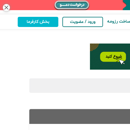
close
اخت رزومه
ورود / عضویت
بخش کارفرما