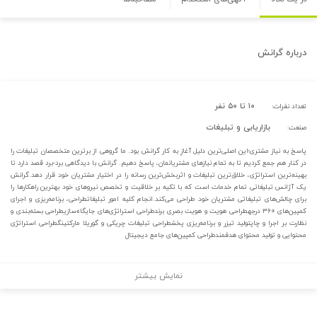
درباره
گرانش
۱۰ تا ۵۰ نفر
تعداد نفرات:
بازاریابی و تبلیغات
صنعت:
پاسخ به نیاز مشتری؛این اصلی‌‏ترین دلیل آغازِ به کار گرانش بود. ما گروهی از برترین متخصصان تبلیغات را
در کنار هم جمع کردیم تا به تمام نیازهای مشتریانمان، پاسخ دهیم. گرانش با دیدگاهی برد-برد قصد دارد تا
بهینه‌ترین استراتژی، خلاق‏‌ترین تبلیغات و اثربخش‏‌ترین رسانه‏ را در اختیار مشتریان خود قرار دهد.گرانش
یک آژانس تبلیغاتی تمام خدمات است که با تکیه بر خلاقیت و تخصص نیروهای خود بهترین راهکارها را
برای چالش‌های تبلیغاتی مشتریان خود طراحی می‌کند.انجام کلیه امور تبلیغاتطراحی، برنامه‌ریزی و اجرای
کمپین‌های ۳۶۰ درجهطراحی هویت و هویت بصری برندطراحی استراتژی‌های جایگاه‌سازیطراحی بسته‌بندی و
نظارت بر اجرا و چاپتولید تیزر و برنامه‌ریزی پخشطراحی تبلیغات چریکی و گوریلا مارکتینگطراحی استراتژی
محتوایی و تولید محتوای هدفمندطراحی کمپین‌های جامع دیجیتال
نمایش بیشتر