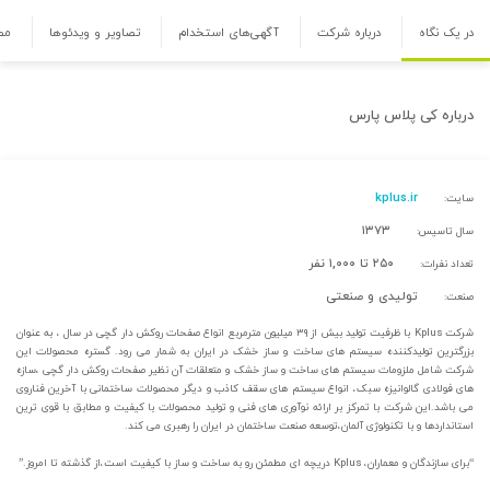
در یک نگاه
درباره شرکت
آگهی‌های استخدام
تصاویر و ویدئوها
مص
درباره
کی پلاس پارس
kplus.ir
سایت:
۱۳۷۳
سال تاسیس:
۲۵۰ تا ۱,۰۰۰ نفر
تعداد نفرات:
تولیدی و صنعتی
صنعت:
شرکت Kplus با ظرفیت تولید بیش از ۳۹ میلیون مترمربع انواع صفحات روکش دار گچی در سال ، به عنوان
بزرگترین تولیدکننده سیستم های ساخت و ساز خشک در ایران به شمار می رود. گستره محصولات این
شرکت شامل ملزومات سیستم های ساخت و ساز خشک و متعلقات آن نظیر صفحات روکش دار گچی ،سازه
های فولادی گالوانیزه سبک، انواع سیستم های سقف کاذب و دیگر محصولات ساختمانی با آخرین فناروی
می باشد.این شرکت با تمرکز بر ارائه نوآوری های فنی و تولید محصولات با کیفیت و مطابق با قوی ترین
استانداردها و با تکنولوژی آلمان،توسعه صنعت ساختمان در ایران را رهبری می کند.
“برای سازندگان و معماران، Kplus دریچه ای مطمئن رو به ساخت و ساز با کیفیت است،از گذشته تا امروز.”